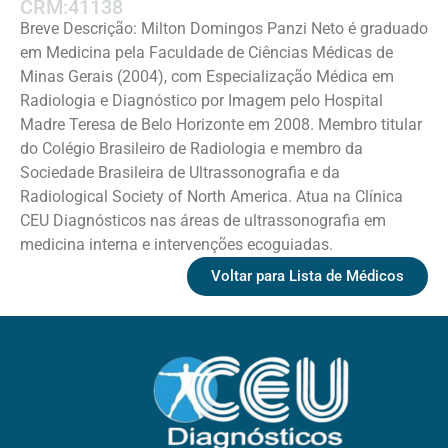
CRM:41138
Breve Descrição: Milton Domingos Panzi Neto é graduado
em Medicina pela Faculdade de Ciências Médicas de
Minas Gerais (2004), com Especialização Médica em
Radiologia e Diagnóstico por Imagem pelo Hospital
Madre Teresa de Belo Horizonte em 2008. Membro titular
do Colégio Brasileiro de Radiologia e membro da
Sociedade Brasileira de Ultrassonografia e da
Radiological Society of North America. Atua na Clínica
CEU Diagnósticos nas áreas de ultrassonografia em
medicina interna e intervenções ecoguiadas.
Voltar para Lista de Médicos