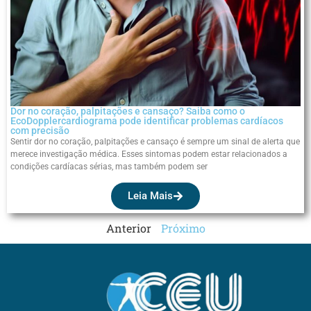
Dor no coração, palpitações e cansaço? Saiba como o
EcoDopplercardiograma pode identificar problemas cardíacos
com precisão
Sentir dor no coração, palpitações e cansaço é sempre um sinal de alerta que
merece investigação médica. Esses sintomas podem estar relacionados a
condições cardíacas sérias, mas também podem ser
Leia Mais
Anterior
Próximo