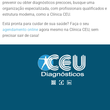
prevenir ou obter diagnósticos precoces, busque uma
organização especializada, com profissionais qualificados e
estrutura moderna, como
a Clínica
CEU.
Está pronta para cuidar de sua saúde? Faça o seu
agendamento online
agora mesmo na Clínica CEU, sem
precisar sair de casa!