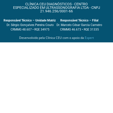
CLÍNICA CEU DIAGNÓSTICOS - CENTRO
ESPECIALIZADO EM ULTRASSONOGRAFIA LTDA - CNPJ
21.946.256/0001-66
Responsável Técnico – Unidade Matriz
Responsável Técnico – Filial
Dr. Sérgio Gonçalves Pereira Couto
Dr. Marcelo César Garcia Carneiro
CRMMG 48.607 • RQE 34975
CRMMG 46.673 • RQE 31335
Desenvolvido pela Clínica CEU com o apoio da
Expert