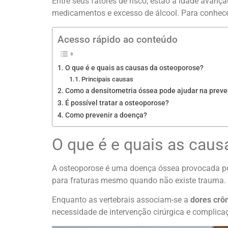
Entre seus fatores de risco, estão a idade avanç
medicamentos e excesso de álcool. Para conhecer
Acesso rápido ao conteúdo
O que é e quais as causas da osteoporose?
Principais causas
Como a densitometria óssea pode ajudar na prev
É possível tratar a osteoporose?
Como prevenir a doença?
O que é e quais as cau
A osteoporose é uma doença óssea provocada p
para fraturas mesmo quando não existe trauma. E
Enquanto as vertebrais associam-se a
dores crô
necessidade de intervenção cirúrgica e complica