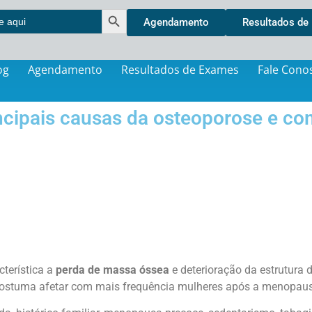
Search Button
Agendamento
Resultados de
og
Agendamento
Resultados de Exames
Fale Cono
ncipais causas da osteoporose e co
terística a
perda de massa óssea
e deterioração da estrutura 
ostuma afetar com mais frequência mulheres após a menopau