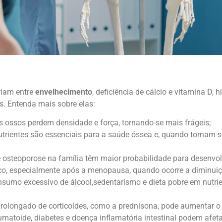
riam entre
envelhecimento
, deficiência de cálcio e vitamina D, hi
es. Entenda mais sobre elas:
s ossos perdem densidade e força, tornando-se mais frágeis;
utrientes são essenciais para a saúde óssea e, quando tornam-s
 osteoporose na família têm maior probabilidade para desenvolv
o, especialmente após a menopausa, quando ocorre a diminuiçã
nsumo excessivo de álcool,sedentarismo e dieta pobre em nutrie
prolongado de corticoides, como a prednisona, pode aumentar o 
umatoide, diabetes e doença inflamatória intestinal podem afet