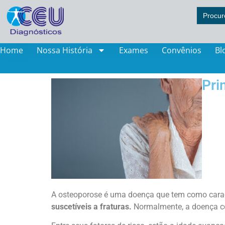
Search
for:
Home
Nossa História
Exames
Convênios
Bl
Pri
A osteoporose é uma doença que tem como carac
suscetíveis a fraturas.
Normalmente, a doença c