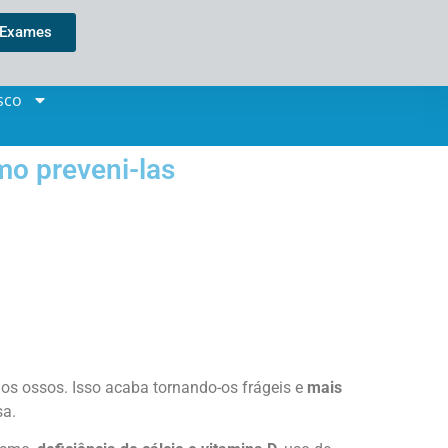
 Exames
sco
mo preveni-las
dos ossos. Isso acaba tornando-os frágeis e
mais
sa.