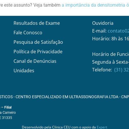
re este assunto? Veja também
a importância da densitometria 
Resultados de Exame
Ouvidoria
E-mail:
contato0
Fale Conosco
Horário: 8h às 1
Pesquisa de Satisfação
Política de Privacidade
Horário de Funci
Canal de Denúncias
Segunda à Sexta-
Telefone:
(31) 3
Unidades
STICOS - CENTRO ESPECIALIZADO EM ULTRASSONOGRAFIA LTDA - CNPJ
– Filial
ia Carneiro
E 31335
Desenvolvido pela Clínica CEU com o apoio da
Expert