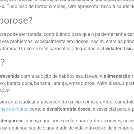
-x.
Tudo isso de forma simples, sem apresentar risco à saúde d
oporose?
se pode ser tratada, contribuindo para que o paciente tenha
con
raves problemas, especialmente em idosos. Assim, entre as pri
e vitamina D, uso de medicamentos adequados e
atividades físic
a?
prevenida
com a adoção de hábitos saudáveis. A
alimentação r
ovo, batata doce, banana, laranja, entre outros.
Além disso, a prát
sável.
sos
ao prejudicar a absorção do cálcio, como a artrite reumatoid
mes de rotina
, como a
densitometria óssea
, é essencial para 
osteoporose
, doença que pode evoluir para fraturas graves, nec
 garantir sua saúde e qualidade de vida, não deixe de incorpor