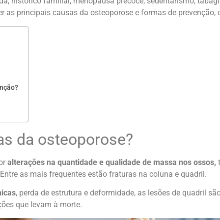
ada, histórico familiar, menopausa precoce, sedentarismo, taba
 as principais causas da osteoporose e formas de prevenção, co
enção?
sas da osteoporose?
or
alterações na quantidade e qualidade de massa nos ossos,
t
ntre as mais frequentes estão fraturas na coluna e quadril.
nicas
, perda de estrutura e deformidade, as lesões de quadril s
ções que levam à morte.