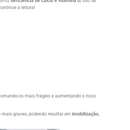
gismo,
deficiência de cálcio e vitamina D
, uso de
ntinue a leitura!
ornando-os mais frágeis e aumentando o risco
ão mais graves, podendo resultar em
imobilização
,