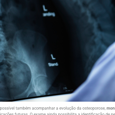
é possível também acompanhar a evolução da osteoporose,
moni
licações futuras.
O exame ainda possibilita a identificação de p