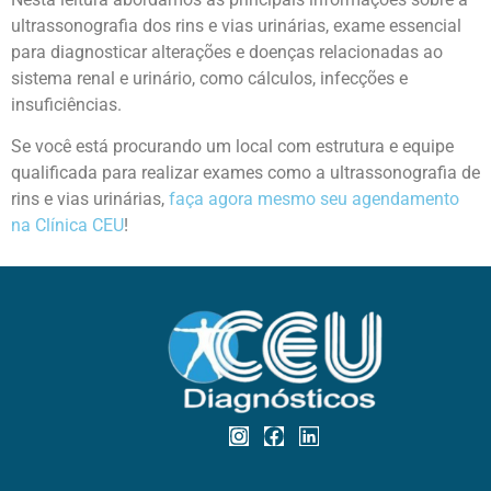
ultrassonografia dos rins e vias urinárias, exame essencial
para diagnosticar alterações e doenças relacionadas ao
sistema renal e urinário, como cálculos, infecções e
insuficiências.
Se você está procurando um local com estrutura e equipe
qualificada para realizar exames como a ultrassonografia de
rins e vias urinárias,
faça agora mesmo seu agendamento
na Clínica CEU
!