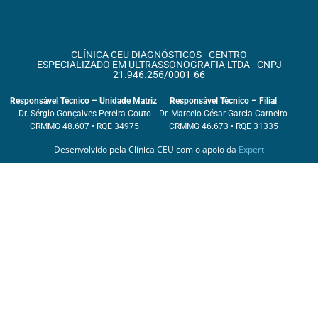
CLÍNICA CEU DIAGNÓSTICOS - CENTRO
ESPECIALIZADO EM ULTRASSONOGRAFIA LTDA - CNPJ
21.946.256/0001-66
Responsável Técnico – Unidade Matriz
Responsável Técnico – Filial
Dr. Sérgio Gonçalves Pereira Couto
Dr. Marcelo César Garcia Carneiro
CRMMG 48.607 • RQE 34975
CRMMG 46.673 • RQE 31335
Desenvolvido pela Clínica CEU com o apoio da
Expert