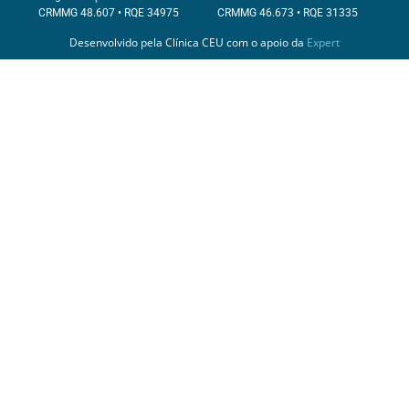
CRMMG 48.607 • RQE 34975
CRMMG 46.673 • RQE 31335
Desenvolvido pela Clínica CEU com o apoio da
Expert