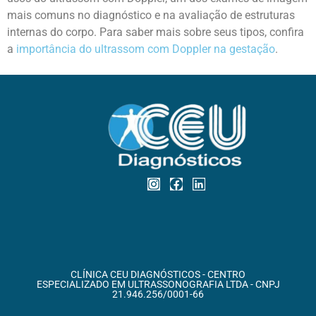
mais comuns no diagnóstico e na avaliação de estruturas
internas do corpo. P
ara saber mais sobre seus tipos, confira
a
importância do ultrassom com Doppler na gestação
.
CLÍNICA CEU DIAGNÓSTICOS - CENTRO
ESPECIALIZADO EM ULTRASSONOGRAFIA LTDA - CNPJ
21.946.256/0001-66