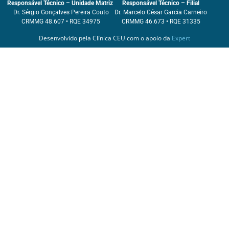
Responsável Técnico – Unidade Matriz
Responsável Técnico – Filial
Dr. Sérgio Gonçalves Pereira Couto
Dr. Marcelo César Garcia Carneiro
CRMMG 48.607 • RQE 34975
CRMMG 46.673 • RQE 31335
Desenvolvido pela Clínica CEU com o apoio da
Expert