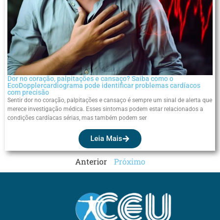
Dor no coração, palpitações e cansaço? Saiba como o
EcoDopplercardiograma pode identificar problemas cardíacos
com precisão
Sentir dor no coração, palpitações e cansaço é sempre um sinal de alerta que
merece investigação médica. Esses sintomas podem estar relacionados a
condições cardíacas sérias, mas também podem ser
Leia Mais
Anterior
Próximo