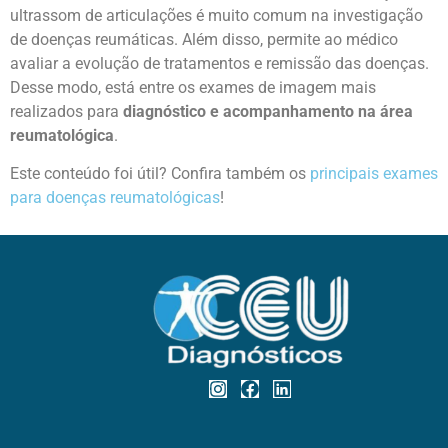
ultrassom de articulações é muito comum na investigação
de doenças reumáticas. Além disso, permite ao médico
avaliar a evolução de tratamentos e remissão das doenças.
Desse modo, está entre os exames de imagem mais
realizados para
diagnóstico e acompanhamento na área
reumatológica
.
Este conteúdo foi útil? Confira também os
principais exames
para doenças reumatológicas
!