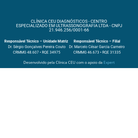
CLÍNICA CEU DIAGNÓSTICOS - CENTRO
ESPECIALIZADO EM ULTRASSONOGRAFIA LTDA - CNPJ
21.946.256/0001-66
Responsável Técnico – Unidade Matriz
Responsável Técnico – Filial
Dr. Sérgio Gonçalves Pereira Couto
Dr. Marcelo César Garcia Carneiro
CRMMG 48.607 • RQE 34975
CRMMG 46.673 • RQE 31335
Desenvolvido pela Clínica CEU com o apoio da
Expert