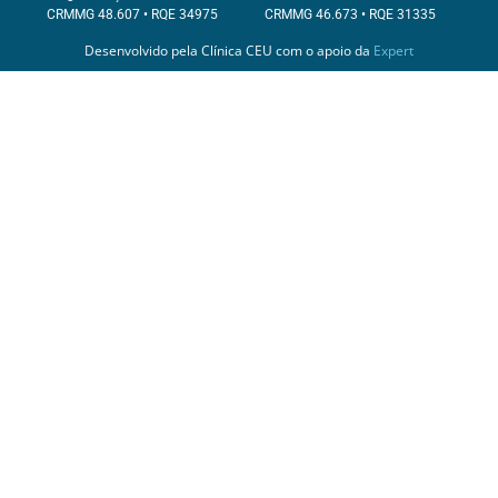
CRMMG 48.607 • RQE 34975
CRMMG 46.673 • RQE 31335
Desenvolvido pela Clínica CEU com o apoio da
Expert