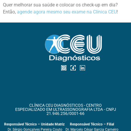
Quer melhorar sua saúde e colocar os check-up em dia?
Então,
agende agora mesmo seu exame na Clínica CEU
!
CLÍNICA CEU DIAGNÓSTICOS - CENTRO
ESPECIALIZADO EM ULTRASSONOGRAFIA LTDA - CNPJ
21.946.256/0001-66
Responsável Técnico – Unidade Matriz
Responsável Técnico – Filial
Dr. Sérgio Gonçalves Pereira Couto
Dr. Marcelo César Garcia Carneiro