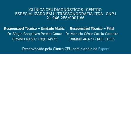
CLÍNICA CEU DIAGNÓSTICOS - CENTRO
ESPECIALIZADO EM ULTRASSONOGRAFIA LTDA - CNPJ
21.946.256/0001-66
Responsável Técnico – Unidade Matriz
Responsável Técnico – Filial
Dr. Sérgio Gonçalves Pereira Couto
Dr. Marcelo César Garcia Carneiro
CRMMG 48.607 • RQE 34975
CRMMG 46.673 • RQE 31335
Desenvolvido pela Clínica CEU com o apoio da
Expert