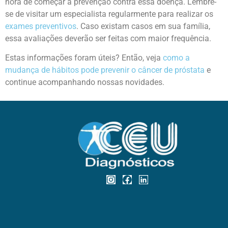
hora de começar a prevenção contra essa doença. Lembre-
se de visitar um especialista regularmente para realizar os
exames preventivos
. Caso existam casos em sua família,
essa avaliações deverão ser feitas com maior frequência.
Estas informações foram úteis? Então, veja
como a
mudança de hábitos pode prevenir o câncer de próstata
e
continue acompanhando nossas novidades.