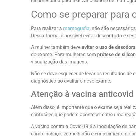
recomendada para realizar o exame de mamograf
Como se preparar para 
Para realizar a
mamografia
, não são necessário
Dessa forma, é possível evitar desconforto e se
A mulher também deve
evitar o uso de desodora
do exame. Para mulheres com p
rótese de silico
visualização das imagens.
Não se deve esquecer de levar os resultados de
diagnóstico ao avaliar o novo exame.
Atenção à vacina anticovid
Além disso, é importante que o exame seja reali
confusões que podem acontecer entre uma reaç
A vacina contra a Covid-19 é a inoculação de pa
como inchaço, vermelhidão e enrijecimento no b