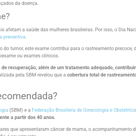
çados da doença.
me?
s afetam a saúde das mulheres brasileiras. Por isso, o Dia Na
 preventiva
.
to do tumor, este exame contribui para o rastreamento precoce,
utoexame ou exames clínicos.
 de recuperação, além de um tratamento adequado, contribui
alizada pela SBM revelou que a
cobertura total de rastreament
 recomendada?
ogia
(SBM) e a
Federação Brasileira de Ginecologia e Obstetríci
nte a partir dos 40 anos.
ares que apresentaram câncer de mama, o acompanhamento deve 