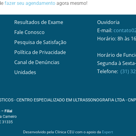
de
fazer seu agendamento
agora mesmo!
Resultados de Exame
Ouvidoria
E-mail:
contato0
Fale Conosco
Horário: 8h às 1
Pesquisa de Satisfação
Política de Privacidade
Horário de Funci
Canal de Denúncias
Segunda à Sexta-
Telefone:
(31) 3
Unidades
STICOS - CENTRO ESPECIALIZADO EM ULTRASSONOGRAFIA LTDA - CNPJ
– Filial
ia Carneiro
E 31335
Desenvolvido pela Clínica CEU com o apoio da
Expert