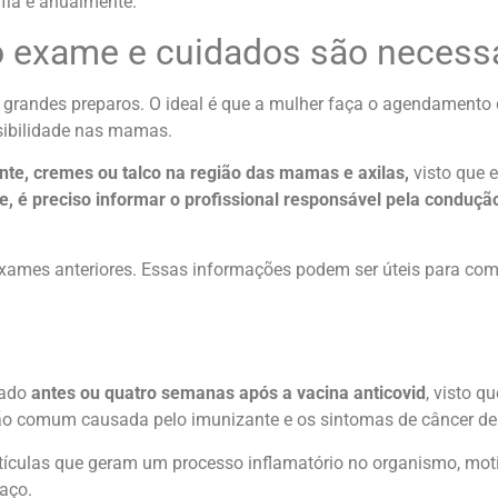
ia é anualmente.
o exame e cuidados são necess
s grandes preparos. O ideal é que a mulher faça o agendamento
nsibilidade nas mamas.
nte, cremes ou talco na região das mamas e axilas,
visto que e
ne, é preciso informar o profissional responsável pela conduç
 exames anteriores. Essas informações podem ser úteis para co
zado
antes ou quatro semanas após a vacina anticovid
, visto q
ão comum causada pelo imunizante e os sintomas de câncer 
rtículas que geram um processo inflamatório no organismo, moti
raço.