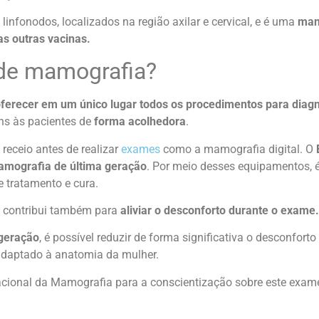
linfonodos, localizados na região axilar e cervical, e é uma
man
s outras vacinas.
de mamografia?
oferecer em um único lugar todos os procedimentos para diag
ns às pacientes de
forma acolhedora
.
receio antes de realizar
exames
como a mamografia digital. O
amografia de última geração
. Por meio desses equipamentos, 
e tratamento e cura.
 contribui também para
aliviar o desconforto durante o exame.
 geração
, é possível reduzir de forma significativa o desconfor
é adaptado à anatomia da mulher.
acional da Mamografia para a conscientização sobre este exam