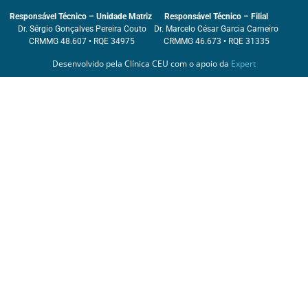
Responsável Técnico – Unidade Matriz
Responsável Técnico – Filial
Dr. Sérgio Gonçalves Pereira Couto
Dr. Marcelo César Garcia Carneiro
CRMMG 48.607 • RQE 34975
CRMMG 46.673 • RQE 31335
Desenvolvido pela Clínica CEU com o apoio da
Expert