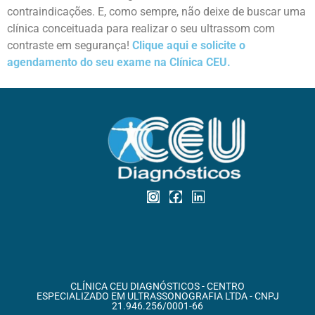
contraindicações. E, como sempre, não deixe de buscar uma
clínica conceituada para realizar o seu ultrassom com
contraste em segurança!
Clique aqui e solicite o
agendamento do seu exame na Clínica CEU.
CLÍNICA CEU DIAGNÓSTICOS - CENTRO
ESPECIALIZADO EM ULTRASSONOGRAFIA LTDA - CNPJ
21.946.256/0001-66