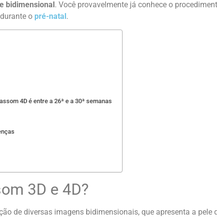
e bidimensional
. Você provavelmente já conhece o procediment
a durante o
pré-natal
.
trassom 4D é entre a 26ª e a 30ª semanas
oenças
som 3D e 4D?
o de diversas imagens bidimensionais, que apresenta a pele q