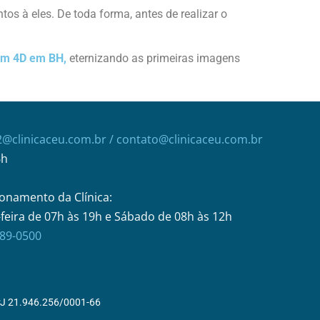
tos à eles. De toda forma, antes de realizar o
om 4D em BH,
eternizando as primeiras imagens
2@clinicaceu.com.br
/ contato@clinicaceu.com.br
6h
onamento da Clínica:
feira de 07h às 19h e Sábado de 08h às 12h
289-0500
 21.946.256/0001-66