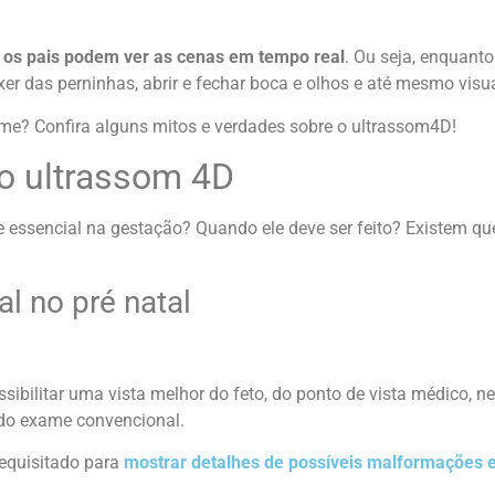
:
os pais podem ver as cenas em tempo real
. Ou seja, enquant
das perninhas, abrir e fechar boca e olhos e até mesmo visual
me? Confira alguns mitos e verdades sobre o ultrassom4D!
 o ultrassom 4D
e essencial na gestação? Quando ele deve ser feito? Existem q
l no pré natal
ssibilitar uma vista melhor do feto, do ponto de vista médico, 
 do exame convencional.
requisitado para
mostrar detalhes de possíveis malformações 