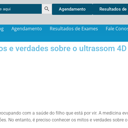
Search Button
Agendamento
Resultados de
og
Agendamento
Resultados de Exames
Fale Cono
os e verdades sobre o ultrassom 4D
cupando com a saúde do filho que está por vir. A medicina evo
es. No entanto, é preciso conhecer os
mitos e verdades sobre o