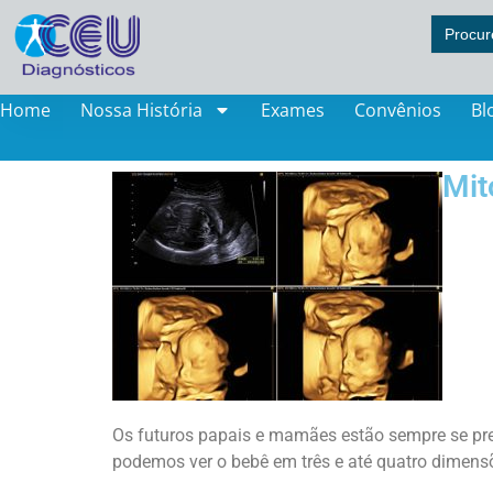
Search
for:
Home
Nossa História
Exames
Convênios
Bl
Mit
Os futuros papais e mamães estão sempre se preo
podemos ver o bebê em três e até quatro dimensõ