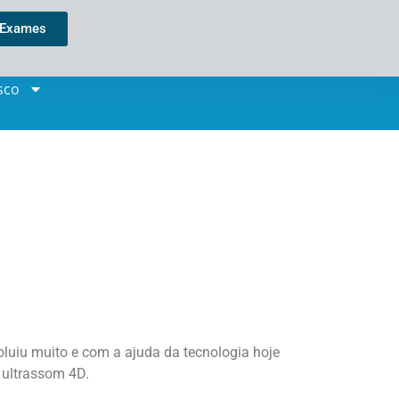
 Exames
sco
luiu muito e com a ajuda da tecnologia hoje
 ultrassom 4D
.