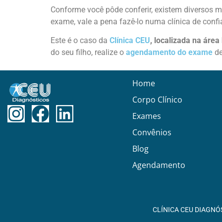
Conforme você pôde conferir, existem diversos
m
exame, vale a pena fazê-lo numa clínica de confi
Este é o caso da
Clínica CEU
, localizada na área
do seu filho, realize o
agendamento do exame
de
Home
Corpo Clínico
Exames
Convênios
Blog
Agendamento
CLÍNICA CEU DIAGNÓ