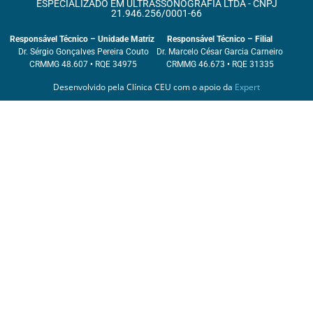
ESPECIALIZADO EM ULTRASSONOGRAFIA LTDA - CNPJ
21.946.256/0001-66
Responsável Técnico – Unidade Matriz
Responsável Técnico – Filial
Dr. Sérgio Gonçalves Pereira Couto
Dr. Marcelo César Garcia Carneiro
CRMMG 48.607 • RQE 34975
CRMMG 46.673 • RQE 31335
Desenvolvido pela Clínica CEU com o apoio da
Expert