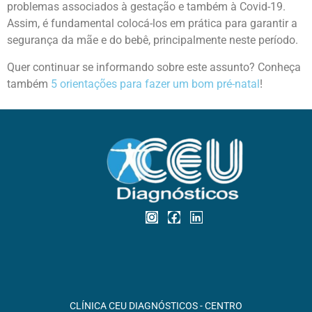
problemas associados à gestação e também à Covid-19.
Assim, é fundamental colocá-los em prática para garantir a
segurança da mãe e do bebê, principalmente neste período.
Quer continuar se informando sobre este assunto? Conheça
também
5 orientações para fazer um bom pré-natal
!
CLÍNICA CEU DIAGNÓSTICOS - CENTRO