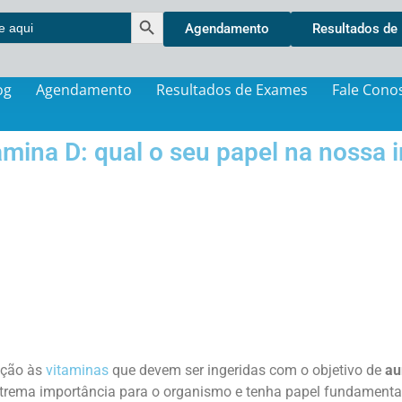
Search Button
Agendamento
Resultados de
og
Agendamento
Resultados de Exames
Fale Cono
amina D: qual o seu papel na nossa
ação às
vitaminas
que devem ser ingeridas com o objetivo de
au
xtrema importância para o organismo e tenha papel fundament