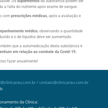
saúde. Os
suplementos
da substância podem ser
a a falta do nutriente após exame de sangue.
do com
prescrições médicas
, após a avaliação e
mpanhamento médico
, observando a quantidade
eduzido e o de líquidos deve ser aumentado.
 também que a automedicação desta substância é
nenhum em relação ao combate da Covid-19.
ciso fazer anualmente!
2@clinicaceu.com.br
/ contato@clinicaceu.com.br
6h
onamento da Clínica: