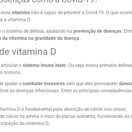
, essa
vitamina
não é capaz de prevenir a Covid-19. O que acont
a a vitamina D.
o o sistema de defesa, ajudando na
prevenção de doenças
. Ent
o da vitamina na gravidade da doença.
de vitamina D
articular o
sistema imune inato
. Ou seja, nossa primeira defe
s nocivos.
de ajudar a
combater invasores
sem que eles provoquem
danos
ível às doenças infecciosas. Entre as principais consequências
vitamina D é fundamental para absorção de cálcio nos ossos;
 cálcio na artéria o risco de placas aumenta, favorecendo as ch
ticipação da vitamina D;