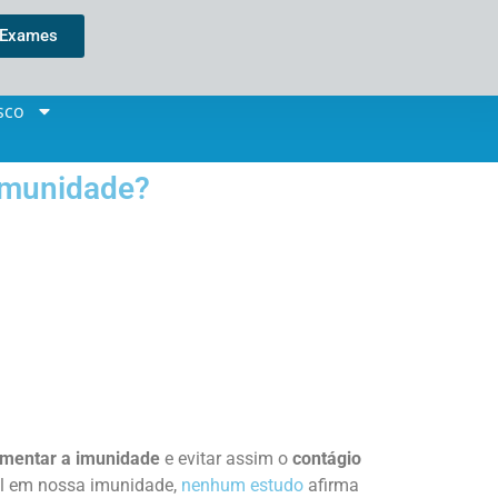
 Exames
sco
 imunidade?
mentar a imunidade
e evitar assim o
contágio
al em nossa imunidade,
nenhum estudo
afirma