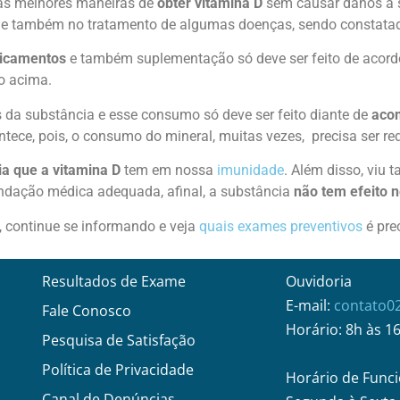
 as melhores maneiras de
obter vitamina D
sem causar danos à 
o
e também no tratamento de algumas doenças, sendo constatad
icamentos
e também suplementação só deve ser feito de acor
so acima.
da substância e esse consumo só deve ser feito diante de
aco
ontece, pois, o consumo do mineral, muitas vezes, precisa ser r
a que a vitamina D
tem em nossa
imunidade
. Além disso, viu
endação médica adequada, afinal, a substância
não tem efeito 
, continue se informando e veja
quais exames preventivos
é pre
Resultados de Exame
Ouvidoria
E-mail:
contato0
Fale Conosco
Horário: 8h às 1
Pesquisa de Satisfação
Política de Privacidade
Horário de Funci
Canal de Denúncias