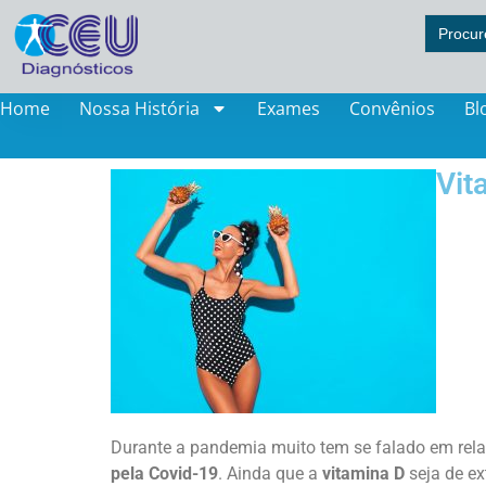
Search
for:
Home
Nossa História
Exames
Convênios
Bl
Vit
Durante a pandemia muito tem se falado em rel
pela Covid-19
. Ainda que a
vitamina D
seja de e