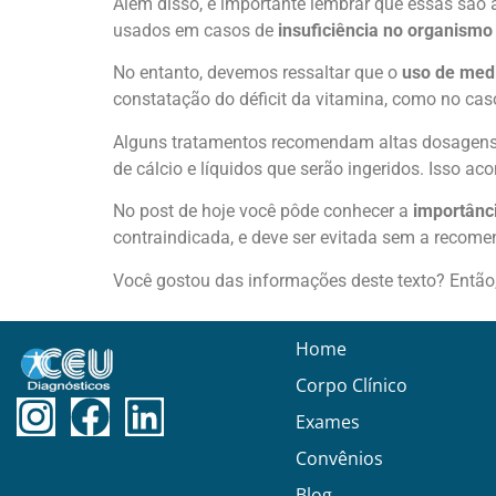
Além disso, é importante lembrar que essas são
usados em casos de
insuficiência no organism
No entanto, devemos ressaltar que o
uso de med
constatação do déficit da vitamina, como no ca
Alguns tratamentos recomendam altas dosagens 
de cálcio e líquidos que serão ingeridos. Isso ac
No post de hoje você pôde conhecer a
importânci
contraindicada, e deve ser evitada sem a recom
Você gostou das informações deste texto? Então
Home
Corpo Clínico
Exames
Convênios
Blog