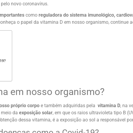
 pelo novo coronavírus.
importantes
como
re
guladora do sistema imunológico, cardiov
 conheça o papel da vitamina D em nosso organismo, continue 
-19?
ona em nosso organismo
?
osso próprio corpo
e também adquiridas pela
vitamina D
, na 
r meio da
exposição solar
, em que os raios ultravioleta tipo B 
btenção dessa vitamina, é a exposição ao sol a responsável por
r doenças como a Covid-19?